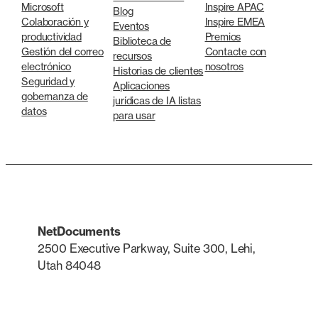
Microsoft
Inspire APAC
Blog
Colaboración y
Inspire EMEA
Eventos
productividad
Premios
Biblioteca de
Gestión del correo
Contacte con
recursos
electrónico
nosotros
Historias de clientes
Seguridad y
Aplicaciones
gobernanza de
jurídicas de IA listas
datos
para usar
NetDocuments
2500 Executive Parkway, Suite 300, Lehi,
Utah 84048
LinkedIn
X