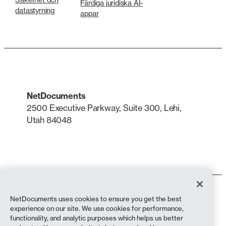
Färdiga juridiska AI-
datastyrning
appar
NetDocuments
2500 Executive Parkway, Suite 300, Lehi,
Utah 84048
LinkedIn
X
Användarvillkor
NetDocuments uses cookies to ensure you get the best
Integritetspolicy
experience on our site. We use cookies for performance,
Sekretesspolicy (bosatta i Kalifornien)
functionality, and analytic purposes which helps us better
Uttalande mot slaveri