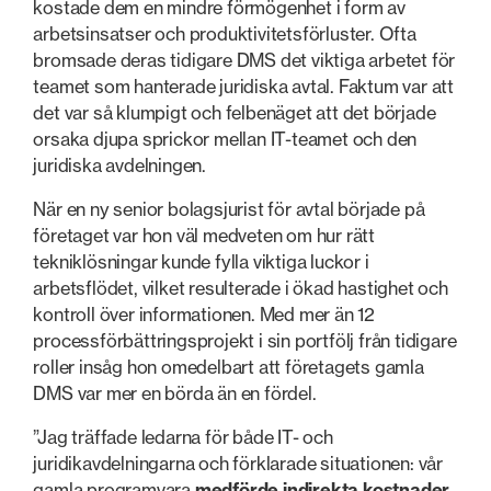
kostade dem en mindre förmögenhet i form av
arbetsinsatser och produktivitetsförluster. Ofta
bromsade deras tidigare DMS det viktiga arbetet för
teamet som hanterade juridiska avtal. Faktum var att
det var så klumpigt och felbenäget att det började
orsaka djupa sprickor mellan IT-teamet och den
juridiska avdelningen.
När en ny senior bolagsjurist för avtal började på
företaget var hon väl medveten om hur rätt
tekniklösningar kunde fylla viktiga luckor i
arbetsflödet, vilket resulterade i ökad hastighet och
kontroll över informationen. Med mer än 12
processförbättringsprojekt i sin portfölj från tidigare
roller insåg hon omedelbart att företagets gamla
DMS var mer en börda än en fördel.
”Jag träffade ledarna för både IT- och
juridikavdelningarna och förklarade situationen: vår
gamla programvara
medförde indirekta kostnader