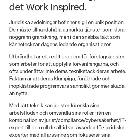
det Work Inspired.
Juridiska avdelningar befinner sig i en unik position.
De måste tillhandahålla utmärkta tjänster som klarar
noggrann granskning, men i den snabba takt som
kännetecknar dagens ledande organisationer.
Utbrändhet är ett reellt problem för företagsjurister
som arbetar för att uppfylla förväntningarna, och
ofta underlättar inte deras teknikstack deras arbete.
Faktum är att deras klumpiga, föråldrade och
ihopklistrade programvara sannolikt gör mer skada
än nytta.
Med rätt teknik kan jurister förenkla sina
arbetsflöden och omvandla sina roller från en
kombination av jurist/compliance/cybersäkerhet/IT-
expert till den roll de alltid var avsedda för: juridiska
experter med affärssinne som fokuserar sina