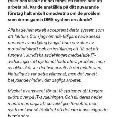
roller och visste att det fanns ett bättre sätt att
arbeta på. Var de anställda på ditt nuvarande
företag helt enkelt omedvetna om de problem
som deras gamla DMS-system orsakade?
Alla hade helt enkelt accepterat detta system som
ett faktum. Som jag nämnde tidigare hade dessa
perioder av nedgång tvingat fram en kultur av
motståndskraft och en inställning att "få det att
fungera". Juridiska avdelningen meddelade IT-
avdelningen att systemet hade stora problem, men
av olika skäl var det helt enkelt så det måste vara.
Naturligtvis var detta välmenat, men det var ett
betydande hinder i det dagliga arbetet.
Mycket av ansvaret för att få systemet att fungera
sköts över på IT-avdelningen. Och till deras heder
måste man säga att de verkligen försökte, men
systemet var så föråldrat att det inte fanns något de
kunde göra.