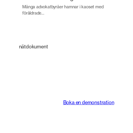
Många advokatbyråer hamnar i kaoset med
föråldrade…
nätdokument
En intelligent
plattform som
förändrar hur juridiska
team arbetar.
Boka en demonstration