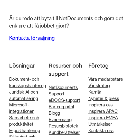
Är du redo att byta till NetDocuments och göra det
enklare att få jobbet gjort?
Kontakta försäljning
Lösningar
Resurser och
Företag
support
Dokument- och
Våra medarbetare
kunskapshantering
Vår strategi
NetDocuments
Juridisk AI och
Karriär
Support
automatisering
Nyheter & press
eDOCS-support
Microsoft-
Inspirera oss
Partnerportal
integrationer
Inspirera APAC
Blogg
Samarbete och
Inspirera EMEA
Evenemang
produktivitet
Utmärkelser
Resursbibliotek
E-posthantering
Kontakta oss
Kundberättelser
Säkerhet och