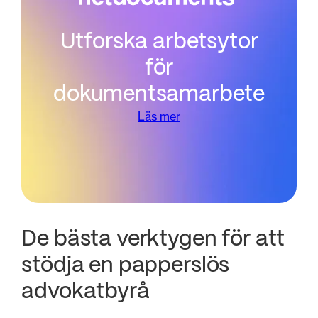
Utforska arbetsytor
för
dokumentsamarbete
Läs mer
De bästa verktygen för att
stödja en papperslös
advokatbyrå