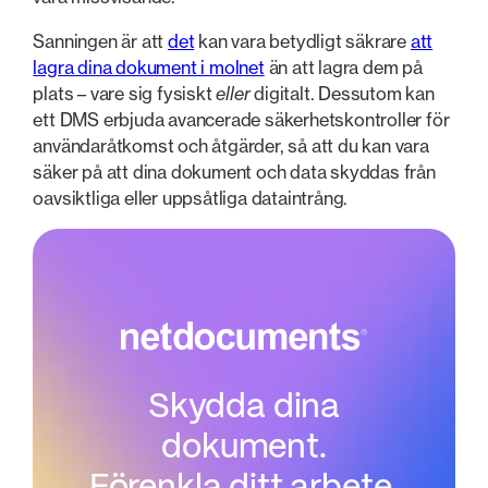
Sanningen är att
det
kan vara betydligt säkrare
att
lagra dina dokument i molnet
än att lagra dem på
plats – vare sig fysiskt
eller
digitalt. Dessutom kan
ett DMS erbjuda avancerade säkerhetskontroller för
användaråtkomst och åtgärder, så att du kan vara
säker på att dina dokument och data skyddas från
oavsiktliga eller uppsåtliga dataintrång.
Skydda dina
dokument.