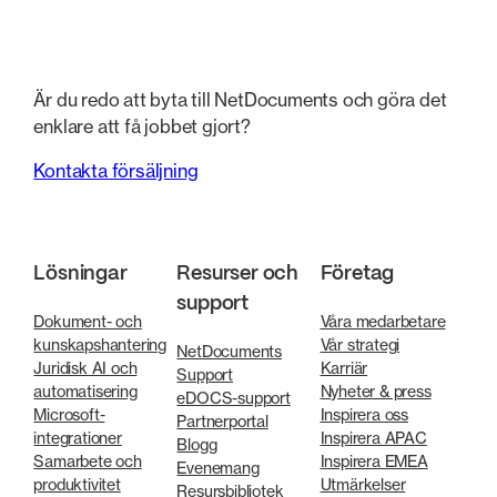
Är du redo att byta till NetDocuments och göra det
enklare att få jobbet gjort?
Kontakta försäljning
Lösningar
Resurser och
Företag
support
Dokument- och
Våra medarbetare
kunskapshantering
Vår strategi
NetDocuments
Juridisk AI och
Karriär
Support
automatisering
Nyheter & press
eDOCS-support
Microsoft-
Inspirera oss
Partnerportal
integrationer
Inspirera APAC
Blogg
Samarbete och
Inspirera EMEA
Evenemang
produktivitet
Utmärkelser
Resursbibliotek