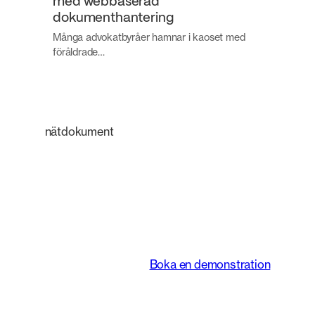
med webbaserad
dokumenthantering
Många advokatbyråer hamnar i kaoset med
föråldrade…
nätdokument
En intelligent
plattform som
förändrar hur juridiska
team arbetar.
Boka en demonstration