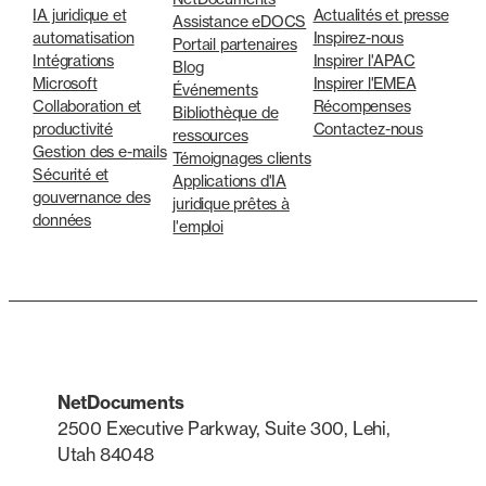
IA juridique et
Actualités et presse
Assistance eDOCS
automatisation
Inspirez-nous
Portail partenaires
Intégrations
Inspirer l'APAC
Blog
Microsoft
Inspirer l'EMEA
Événements
Collaboration et
Récompenses
Bibliothèque de
productivité
Contactez-nous
ressources
Gestion des e-mails
Témoignages clients
Sécurité et
Applications d'IA
gouvernance des
juridique prêtes à
données
l'emploi
NetDocuments
2500 Executive Parkway, Suite 300, Lehi,
Utah 84048