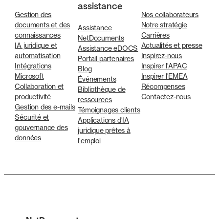
assistance
Gestion des
Nos collaborateurs
documents et des
Notre stratégie
Assistance
connaissances
Carrières
NetDocuments
IA juridique et
Actualités et presse
Assistance eDOCS
automatisation
Inspirez-nous
Portail partenaires
Intégrations
Inspirer l'APAC
Blog
Microsoft
Inspirer l'EMEA
Événements
Collaboration et
Récompenses
Bibliothèque de
productivité
Contactez-nous
ressources
Gestion des e-mails
Témoignages clients
Sécurité et
Applications d'IA
gouvernance des
juridique prêtes à
données
l'emploi