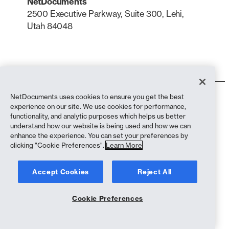
NetDocuments
2500 Executive Parkway, Suite 300, Lehi,
Utah 84048
LinkedIn
X
NetDocuments uses cookies to ensure you get the best
Conditions d'utilisation
experience on our site. We use cookies for performance,
Politique de confidentialité
functionality, and analytic purposes which helps us better
Politique de confidentialité (résidents de Californie)
understand how our website is being used and how we can
Déclaration contre l'esclavage
enhance the experience. You can set your preferences by
Politique en matière de cookies
clicking "Cookie Preferences".
Learn More
Conformité
Accept Cookies
Reject All
Copyright © 2026 NetDocuments Software, Inc. Tous droits réservés.
Cookie Preferences