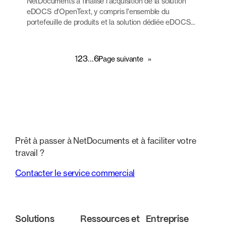
NetDocuments a finalisé l'acquisition de la solution
eDOCS d'OpenText, y compris l'ensemble du
portefeuille de produits et la solution dédiée eDOCS...
1
2
3
…
6
Page suivante
»
Prêt à passer à NetDocuments et à faciliter votre
travail ?
Contacter le service commercial
Solutions
Ressources et
Entreprise