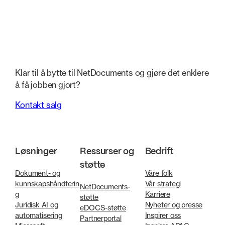
Klar til å bytte til NetDocuments og gjøre det enklere
å få jobben gjort?
Kontakt salg
Løsninger
Ressurser og
Bedrift
støtte
Dokument- og
Våre folk
kunnskapshåndterin
Vår strategi
NetDocuments-
g
Karriere
støtte
Juridisk AI og
Nyheter og presse
eDOCS-støtte
automatisering
Inspirer oss
Partnerportal