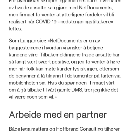
For øyeblikket skraper legalmatters bare i overflaten
av hva de ansatte kan gjøre med NetDocuments,
men firmaet forventer at ytterligere fordeler vil bli
realisert når COVID-19-«nedstengningstiltakene»
lettes.
Som Langan sier: «NetDocuments er en av
byggesteinene i hvordan vi ønsker å betjene
kundene våre. Tilbakemeldingene fra de ansatte har
så langt vært svært positive, og jeg forventer å høre
mer når folk kan møte kunder fysisk igjen, ettersom
de begynner å få tilgang til dokumenter på farten via
mobilenheten sin. Hvis du spør noen i firmaet vårt
om å gå tilbake til vårt gamle DMS, tror jeg ikke det
vil være noen som vil.»
Arbeide med en partner
Både legalmatters og Hoffbrand Consulting tilhører