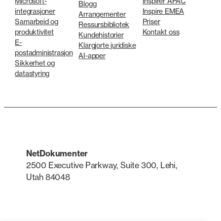
Microsoft-
Inspirer APAC
Blogg
integrasjoner
Inspire EMEA
Arrangementer
Samarbeid og
Priser
Ressursbibliotek
produktivitet
Kontakt oss
Kundehistorier
E-
Klargjorte juridiske
postadministrasjon
AI-apper
Sikkerhet og
datastyring
NetDokumenter
2500 Executive Parkway, Suite 300, Lehi,
Utah 84048
LinkedIn
X