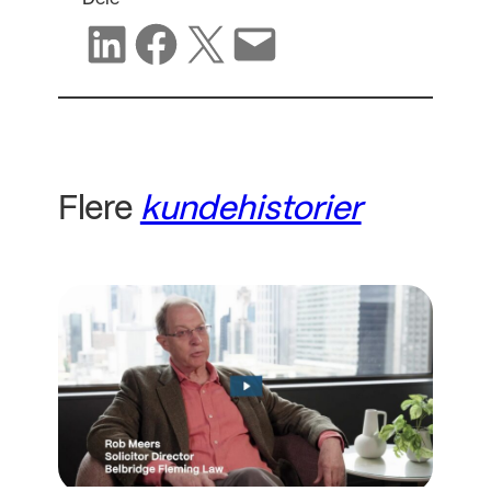
Del på LinkedIn
Del på Facebook
Del på X
Del via e-post
Flere
kundehistorier