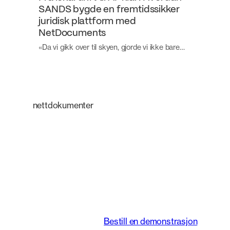
SANDS bygde en fremtidssikker
juridisk plattform med
NetDocuments
«Da vi gikk over til skyen, gjorde vi ikke bare…
nettdokumenter
En intelligent
plattform som
forvandler måten
juridiske team jobber
på.
Bestill en demonstrasjon