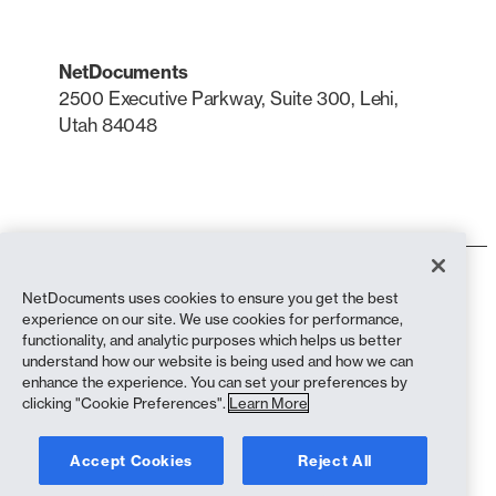
NetDocuments
2500 Executive Parkway, Suite 300, Lehi,
Utah 84048
LinkedIn
X
Termos de uso
NetDocuments uses cookies to ensure you get the best
Política de Privacidade
experience on our site. We use cookies for performance,
Política de privacidade (residentes na Califórnia)
functionality, and analytic purposes which helps us better
Declaração contra a Escravidão
understand how our website is being used and how we can
Política de cookies
enhance the experience. You can set your preferences by
Conformidade
clicking "Cookie Preferences".
Learn More
Copyright © 2026 NetDocuments Software, Inc. Todos os direitos
Accept Cookies
Reject All
reservados.