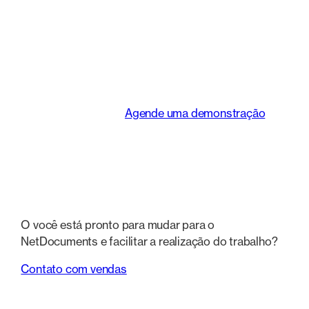
inteligente que
transforma a maneira
como as equipes
jurídicas trabalham.
Agende uma demonstração
O você está pronto para mudar para o
NetDocuments e facilitar a realização do trabalho?
Contato com vendas