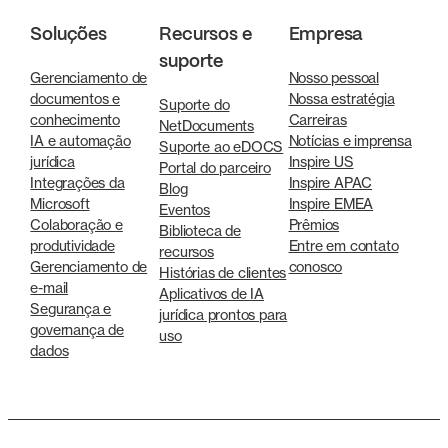
Soluções
Recursos e
Empresa
suporte
Gerenciamento de
Nosso pessoal
documentos e
Nossa estratégia
Suporte do
conhecimento
Carreiras
NetDocuments
IA e automação
Notícias e imprensa
Suporte ao eDOCS
jurídica
Inspire US
Portal do parceiro
Integrações da
Inspire APAC
Blog
Microsoft
Inspire EMEA
Eventos
Colaboração e
Prêmios
Biblioteca de
produtividade
Entre em contato
recursos
Gerenciamento de
conosco
Histórias de clientes
e-mail
Aplicativos de IA
Segurança e
jurídica prontos para
governança de
uso
dados