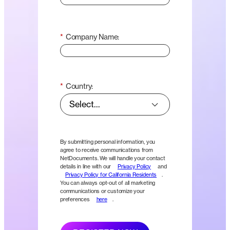
*
Company Name:
*
Country:
By submitting personal information, you
agree to receive communications from
NetDocuments. We will handle your contact
details in line with our
Privacy Policy
and
Privacy Policy for California Residents
.
You can always opt-out of all marketing
communications or customize your
preferences
here
.