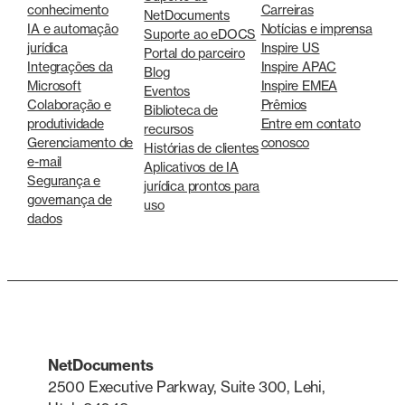
conhecimento
Carreiras
NetDocuments
IA e automação
Notícias e imprensa
Suporte ao eDOCS
jurídica
Inspire US
Portal do parceiro
Integrações da
Inspire APAC
Blog
Microsoft
Inspire EMEA
Eventos
Colaboração e
Prêmios
Biblioteca de
produtividade
Entre em contato
recursos
Gerenciamento de
conosco
Histórias de clientes
e-mail
Aplicativos de IA
Segurança e
jurídica prontos para
governança de
uso
dados
NetDocuments
2500 Executive Parkway, Suite 300, Lehi,