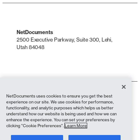
NetDocuments
2500 Executive Parkway, Suite 300, Lehi,
Utah 84048
LinkedIn
X
Termos de utilização
NetDocuments uses cookies to ensure you get the best
Política de privacidade
experience on our site. We use cookies for performance,
Política de privacidade (residentes na Califórnia)
functionality, and analytic purposes which helps us better
Declaração contra a Escravidão
understand how our website is being used and how we can
Política de cookies
enhance the experience. You can set your preferences by
Conformidade
clicking "Cookie Preferences".
Learn More