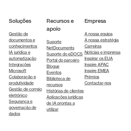
Soluções
Recursos e
Empresa
apoio
Gestão de
A nossa equipa
documentos e
A nossa estratégia
Suporte
conhecimentos
Carreiras
NetDocuments
IA jurídica e
Notícias e imprensa
Suporte do eDOCS
automatização
Inspirar os EUA
Portal do parceiro
Integrações
Inspire APAC
Blogue
Microsoft
Inspire EMEA
Eventos
Colaboração e
Prémios
Biblioteca de
produtividade
Contactar-nos
recursos
Gestão de correio
Histórias de clientes
eletrónico
Aplicações jurídicas
Segurança e
de IA prontas a
governação de
utilizar
dados