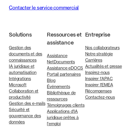
Contacter le service commercial
Solutions
Ressources et
Entreprise
assistance
Gestion des
Nos collaborateurs
documents et des
Notre stratégie
Assistance
connaissances
Carrières
NetDocuments
IA juridique et
Actualités et presse
Assistance eDOCS
automatisation
Inspirez-nous
Portail partenaires
Intégrations
Inspirer l'APAC
Blog
Microsoft
Inspirer l'EMEA
Événements
Collaboration et
Récompenses
Bibliothèque de
productivité
Contactez-nous
ressources
Gestion des e-mails
Témoignages clients
Sécurité et
Applications d'IA
gouvernance des
juridique prêtes à
données
l'emploi