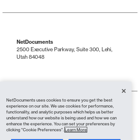
NetDocuments
2500 Executive Parkway, Suite 300, Lehi,
Utah 84048
LinkedIn
X
NetDocuments uses cookies to ensure you get the best
Conditions d'utilisation
experience on our site. We use cookies for performance,
Politique de confidentialité
functionality, and analytic purposes which helps us better
Politique de confidentialité (résidents de Californie)
understand how our website is being used and how we can
Déclaration contre l'esclavage
enhance the experience. You can set your preferences by
Politique en matière de cookies
clicking "Cookie Preferences".
Learn More
Conformité