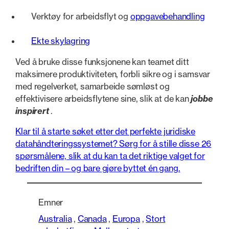
Verktøy for arbeidsflyt og
oppgavebehandling
Ekte skylagring
Ved å bruke disse funksjonene kan teamet ditt
maksimere produktiviteten, forbli sikre og i samsvar
med regelverket, samarbeide sømløst og
effektivisere arbeidsflytene sine, slik at de kan
jobbe
inspirert
.
Klar til å starte søket etter det perfekte juridiske
datahåndteringssystemet? Sørg for å stille disse 26
spørsmålene, slik at du kan ta det riktige valget for
bedriften din – og bare gjøre byttet én gang.
Emner
Australia
,
Canada
,
Europa
,
Stort