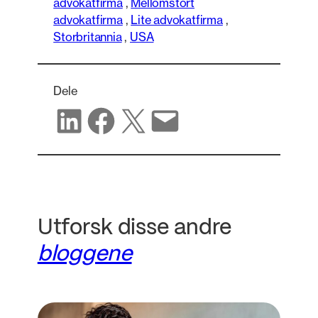
advokatfirma
,
Mellomstort
advokatfirma
,
Lite advokatfirma
,
Storbritannia
,
USA
Dele
Del på LinkedIn
Del på Facebook
Del på X
Del via e-post
Utforsk disse andre
bloggene