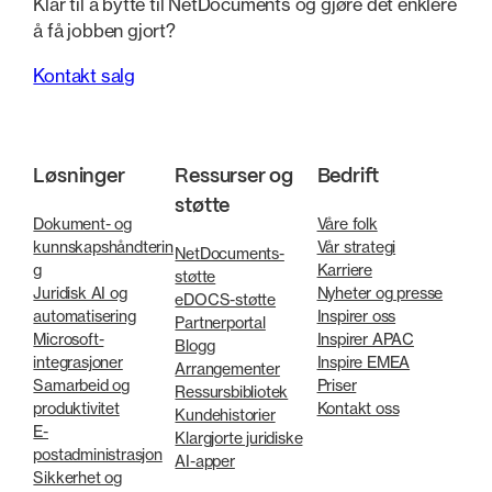
Klar til å bytte til NetDocuments og gjøre det enklere
å få jobben gjort?
Kontakt salg
Løsninger
Ressurser og
Bedrift
støtte
Dokument- og
Våre folk
kunnskapshåndterin
Vår strategi
NetDocuments-
g
Karriere
støtte
Juridisk AI og
Nyheter og presse
eDOCS-støtte
automatisering
Inspirer oss
Partnerportal
Microsoft-
Inspirer APAC
Blogg
integrasjoner
Inspire EMEA
Arrangementer
Samarbeid og
Priser
Ressursbibliotek
produktivitet
Kontakt oss
Kundehistorier
E-
Klargjorte juridiske
postadministrasjon
AI-apper
Sikkerhet og