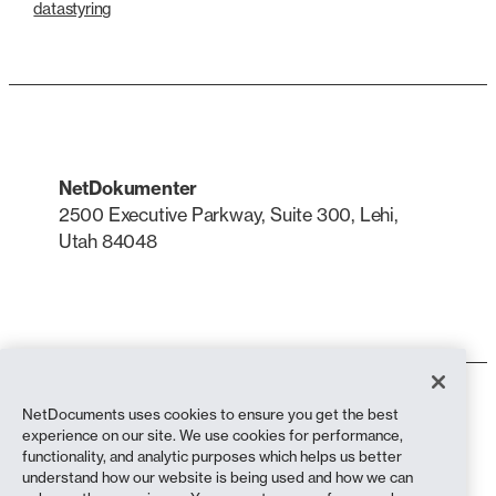
datastyring
NetDokumenter
2500 Executive Parkway, Suite 300, Lehi,
Utah 84048
LinkedIn
X
Bruksvilkår
NetDocuments uses cookies to ensure you get the best
Personvernerklæring
experience on our site. We use cookies for performance,
Personvernerklæring (innbyggere i California)
functionality, and analytic purposes which helps us better
Anti-slaveri-erklæring
understand how our website is being used and how we can
Informasjonskapsler