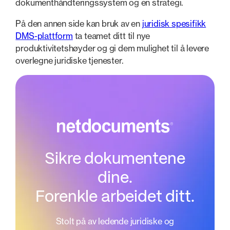
dokumenthåndteringssystem og en strategi.
På den annen side kan bruk av en
juridisk spesifikk
DMS-plattform
ta teamet ditt til nye
produktivitetshøyder og gi dem mulighet til å levere
overlegne juridiske tjenester.
Sikre dokumentene
dine.
Forenkle arbeidet ditt.
Stolt på av ledende juridiske og