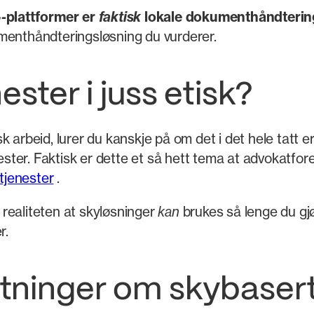
-plattformer er
faktisk
lokale dokumenthåndtering
enthåndteringsløsning du vurderer.
ester i juss etisk?
isk arbeid, lurer du kanskje på om det i det hele tatt 
enester. Faktisk er dette et så hett tema at advokat
ytjenester
.
r realiteten at skyløsninger
kan
brukes så lenge du gj
r.
tninger om skybaser