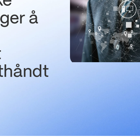
ke
ger å
t
thåndt