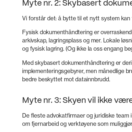
Myte nr. 2: Skybasert dokume
Vi forstår det: å bytte til et nytt system k
Fysisk dokumenthåndtering er overraskende 
arkivskap, lagringsplass og mer. Lokale løs
og fysisk lagring. (Og ikke la oss engang 
Med skybasert dokumenthåndtering er derim
implementeringsgebyrer, men månedlige bru
bedre beskyttet mot datainnbrudd.
Myte nr. 3: Skyen vil ikke vær
De fleste advokatfirmaer og juridiske team 
om fjernarbeid og verktøyene som muliggjør