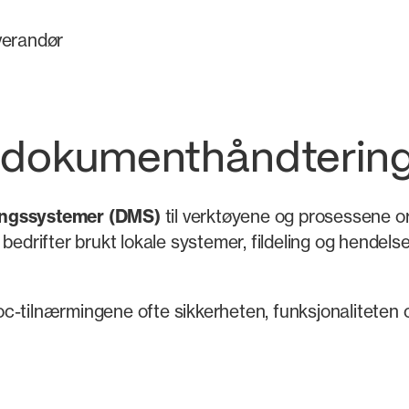
everandør
t dokumenthåndterin
ngssystemer (DMS)
til verktøyene og prosessene or
bedrifter brukt lokale systemer, fildeling og hendels
oc-tilnærmingene ofte sikkerheten, funksjonalitete