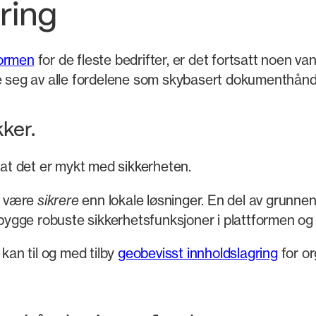
ring
normen
for de fleste bedrifter, er det fortsatt noen v
e seg av alle fordelene som skybasert dokumenthåndt
kker.
 at det er mykt med sikkerheten.
g være
sikrere
enn lokale løsninger. En del av grunnen 
 bygge robuste sikkerhetsfunksjoner i plattformen og r
an til og med tilby
geobevisst innholdslagring
for or