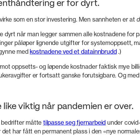
nthåndtering er for dyrt.
an virke som en stor investering. Men sannheten er at
d
dyrt når man legger sammen alle kostnadene for papi
ninger påløper lignende utgifter for systemoppsett, m
begynne med
kostnadene ved et datainnbrudd
.)
ot oppsetts- og løpende kostnader faktisk mye bil
keravgifter er fortsatt ganske forutsigbare. Og med
e like viktig når pandemien er over.
i bedrifter måtte
tilpasse seg fjernarbeid
under covid-
 det har fått en permanent plass i den «nye normale