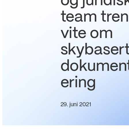
og juridis
team tren
vite om
skybaser
dokumen
ering
29. juni 2021