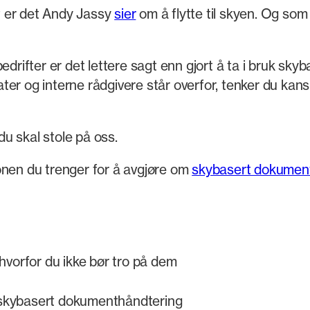
t er det Andy Jassy
sier
om å flytte til skyen. Og so
bedrifter er det lettere sagt enn gjort å ta i bruk s
er og interne rådgivere står overfor, tenker du kans
du skal stole på oss.
sjonen du trenger for å avgjøre om
skybasert dokumen
hvorfor du ikke bør tro på dem
d skybasert dokumenthåndtering