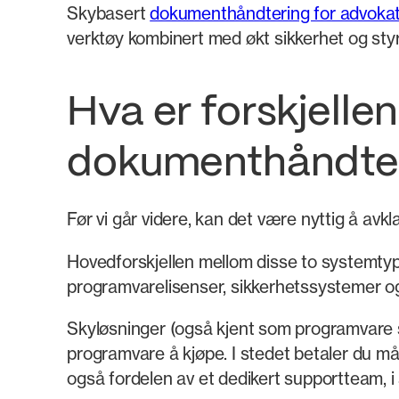
Skybasert
dokumenthåndtering for advokat
verktøy kombinert med økt sikkerhet og styr
Hva er forskjelle
dokumenthåndter
Før vi går videre, kan det være nyttig å avk
Hovedforskjellen mellom disse to systemtype
programvarelisenser, sikkerhetssystemer og 
Skyløsninger (også kjent som programvare so
programvare å kjøpe. I stedet betaler du mån
også fordelen av et dedikert supportteam, i 