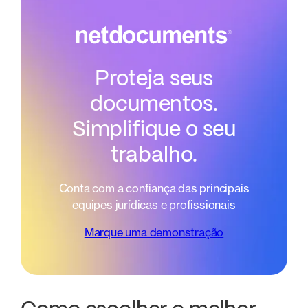
Proteja seus
documentos.
Simplifique o seu
trabalho.
Conta com a confiança das principais
equipes jurídicas e profissionais
Marque uma demonstração