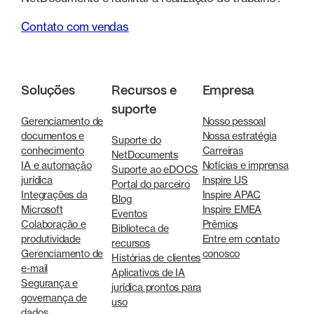
Contato com vendas
Soluções
Recursos e
Empresa
suporte
Gerenciamento de
Nosso pessoal
documentos e
Nossa estratégia
Suporte do
conhecimento
Carreiras
NetDocuments
IA e automação
Notícias e imprensa
Suporte ao eDOCS
jurídica
Inspire US
Portal do parceiro
Integrações da
Inspire APAC
Blog
Microsoft
Inspire EMEA
Eventos
Colaboração e
Prêmios
Biblioteca de
produtividade
Entre em contato
recursos
Gerenciamento de
conosco
Histórias de clientes
e-mail
Aplicativos de IA
Segurança e
jurídica prontos para
governança de
uso
dados