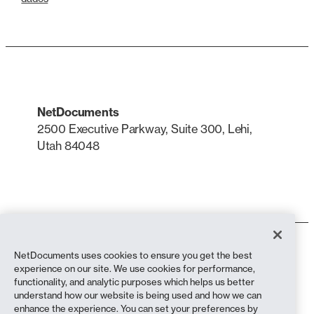
NetDocuments
2500 Executive Parkway, Suite 300, Lehi,
Utah 84048
LinkedIn
X
Termos de uso
NetDocuments uses cookies to ensure you get the best
Política de Privacidade
experience on our site. We use cookies for performance,
Política de privacidade (residentes na Califórnia)
functionality, and analytic purposes which helps us better
Declaração contra a Escravidão
understand how our website is being used and how we can
Política de cookies
enhance the experience. You can set your preferences by