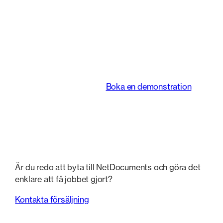
En intelligent
plattform som
förändrar hur juridiska
team arbetar.
Boka en demonstration
Är du redo att byta till NetDocuments och göra det
enklare att få jobbet gjort?
Kontakta försäljning