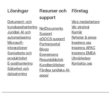
Lösningar
Resurser och
Företag
support
Dokument- och
Våra medarbetare
kunskapshantering
Vår strategi
NetDocuments
Juridisk AI och
Karriär
Support
automatisering
Nyheter & press
eDOCS-support
Microsoft-
Inspirera oss
Partnerportal
integrationer
Inspirera APAC
Blogg
Samarbete och
Inspirera EMEA
Evenemang
produktivitet
Utmärkelser
Resursbibliotek
E-posthantering
Kontakta oss
Kundberättelser
Säkerhet och
Färdiga juridiska AI-
datastyrning
appar