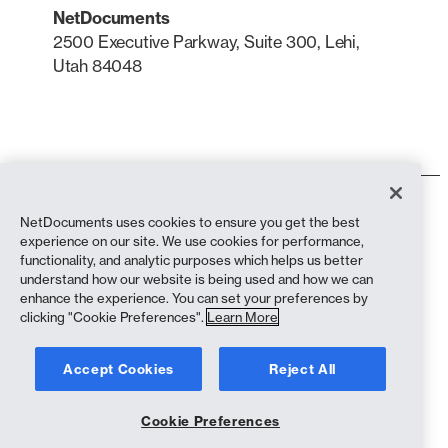
NetDocuments
2500 Executive Parkway, Suite 300, Lehi,
Utah 84048
LinkedIn
X
Användarvillkor
NetDocuments uses cookies to ensure you get the best
Integritetspolicy
experience on our site. We use cookies for performance,
Sekretesspolicy (bosatta i Kalifornien)
functionality, and analytic purposes which helps us better
Uttalande mot slaveri
understand how our website is being used and how we can
Cookiepolicy
enhance the experience. You can set your preferences by
Efterlevnad
clicking "Cookie Preferences".
Learn More
Copyright © 2026 NetDocuments Software, Inc. Alla rättigheter
Accept Cookies
Reject All
förbehållna.
Cookie Preferences