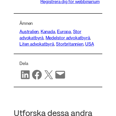
Registrera dig för webbinarium
Ämnen
Australien
, 
Kanada
, 
Europa
, 
Stor
advokatbyrå
, 
Medelstor advokatbyrå
, 
Liten advokatbyrå
, 
Storbritannien
, 
USA
Dela
Dela på LinkedIn
Dela på Facebook
Dela på X
Dela via e-post
Utforska dessa andra