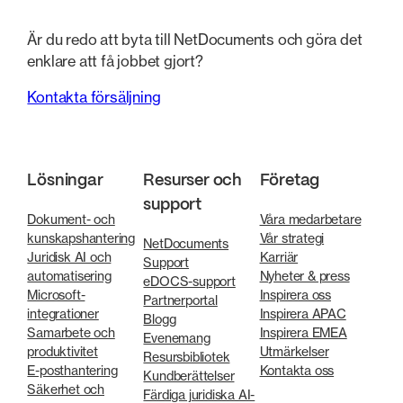
Är du redo att byta till NetDocuments och göra det
enklare att få jobbet gjort?
Kontakta försäljning
Lösningar
Resurser och
Företag
support
Dokument- och
Våra medarbetare
kunskapshantering
Vår strategi
NetDocuments
Juridisk AI och
Karriär
Support
automatisering
Nyheter & press
eDOCS-support
Microsoft-
Inspirera oss
Partnerportal
integrationer
Inspirera APAC
Blogg
Samarbete och
Inspirera EMEA
Evenemang
produktivitet
Utmärkelser
Resursbibliotek
E-posthantering
Kontakta oss
Kundberättelser
Säkerhet och
Färdiga juridiska AI-