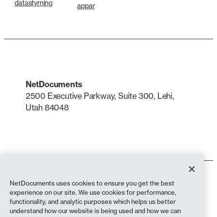
datastyrning
appar
NetDocuments
2500 Executive Parkway, Suite 300, Lehi,
Utah 84048
LinkedIn
X
Användarvillkor
NetDocuments uses cookies to ensure you get the best
Integritetspolicy
experience on our site. We use cookies for performance,
Sekretesspolicy (bosatta i Kalifornien)
functionality, and analytic purposes which helps us better
Uttalande mot slaveri
understand how our website is being used and how we can