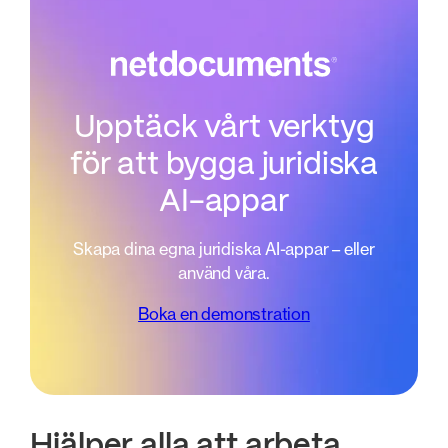
Upptäck vårt verktyg
för att bygga juridiska
AI-appar
Skapa dina egna juridiska AI-appar – eller
använd våra.
Boka en demonstration
Hjälper alla att arbeta