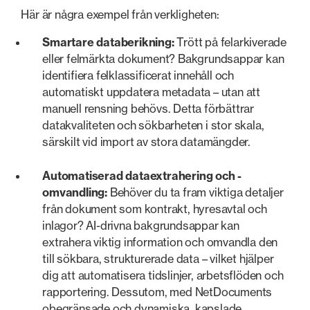
Här är några exempel från verkligheten:
Smartare databerikning:
Trött på felarkiverade
eller felmärkta dokument? Bakgrundsappar kan
identifiera felklassificerat innehåll och
automatiskt uppdatera metadata – utan att
manuell rensning behövs. Detta förbättrar
datakvaliteten och sökbarheten i stor skala,
särskilt vid import av stora datamängder.
Automatiserad dataextrahering och -
omvandling:
Behöver du ta fram viktiga detaljer
från dokument som kontrakt, hyresavtal och
inlagor? AI-drivna bakgrundsappar kan
extrahera viktig information och omvandla den
till sökbara, strukturerade data – vilket hjälper
dig att automatisera tidslinjer, arbetsflöden och
rapportering. Dessutom, med NetDocuments
obegränsade och dynamiska, kapslade