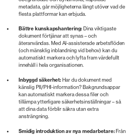
metadata, går möjligheterna långt utöver vad de
flesta plattformar kan erbjuda.
Bättre kunskapshantering:
Dina viktigaste
dokument förtjänar att synas – och
återanvändas. Med AI-assisterade arbetsflöden
(och mänsklig inblandning vid behov) kan du
automatiskt markera och lyfta fram värdefullt
innehåll i hela organisationen.
Inbyggd säkerhet:
Har du dokument med
känslig PII/PHI-information? Bakgrundsappar
kan automatiskt markera dessa filer och
tillämpa ytterligare säkerhetsinställningar – så
att dina data förblir säkra utan extra
ansträngning.
Smidig introduktion av nya medarbetare:
Från