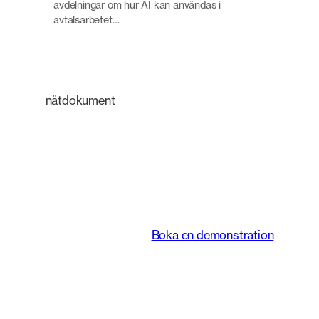
avdelningar om hur AI kan användas i
avtalsarbetet…
nätdokument
En intelligent
plattform som
förändrar hur juridiska
team arbetar.
Boka en demonstration