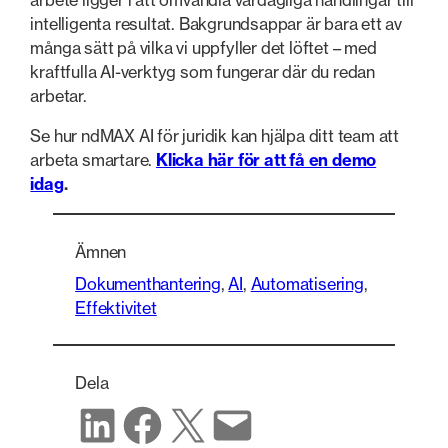
arbete ligger i att omvandla vardagliga handlingar till
intelligenta resultat. Bakgrundsappar är bara ett av
många sätt på vilka vi uppfyller det löftet – med
kraftfulla AI-verktyg som fungerar där du redan
arbetar.
Se hur ndMAX AI för juridik kan hjälpa ditt team att
arbeta smartare.
Klicka här för att få en demo
idag
.
Ämnen
Dokumenthantering
, 
AI
, 
Automatisering
, 
Effektivitet
Dela
Dela på LinkedIn
Dela på Facebook
Dela på X
Dela via e-post