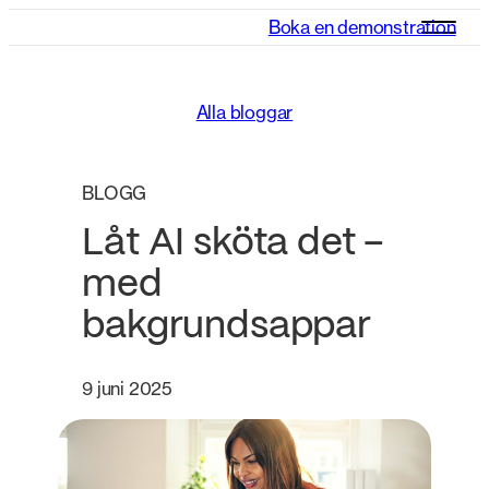
Boka en demonstration
Alla bloggar
BLOGG
Låt AI sköta det –
med
bakgrundsappar
9 juni 2025