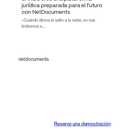
jurídica preparada para el futuro
con NetDocuments
«Cuando dimos el salto a la nube, no nos
limitamos a…
netdocuments
Una plataforma
inteligente que
transforma la forma
de trabajar de los
equipos jurídicos.
Reserve una demostración