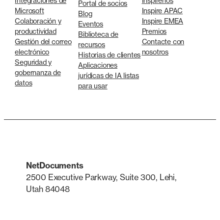
Integraciones de
Inspírenos
Portal de socios
Microsoft
Inspire APAC
Blog
Colaboración y
Inspire EMEA
Eventos
productividad
Premios
Biblioteca de
Gestión del correo
Contacte con
recursos
electrónico
nosotros
Historias de clientes
Seguridad y
Aplicaciones
gobernanza de
jurídicas de IA listas
datos
para usar
NetDocuments
2500 Executive Parkway, Suite 300, Lehi,
Utah 84048
LinkedIn
X