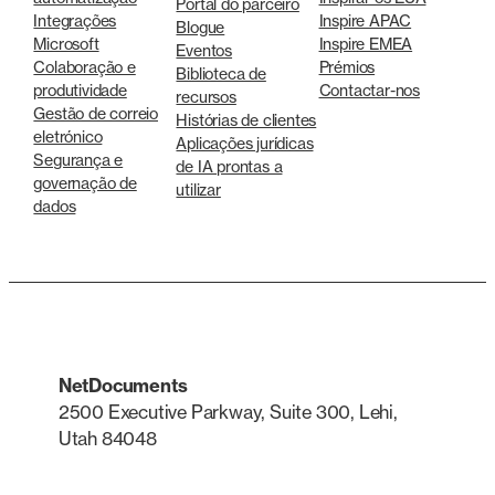
Portal do parceiro
Integrações
Inspire APAC
Blogue
Microsoft
Inspire EMEA
Eventos
Colaboração e
Prémios
Biblioteca de
produtividade
Contactar-nos
recursos
Gestão de correio
Histórias de clientes
eletrónico
Aplicações jurídicas
Segurança e
de IA prontas a
governação de
utilizar
dados
NetDocuments
2500 Executive Parkway, Suite 300, Lehi,
Utah 84048
LinkedIn
X