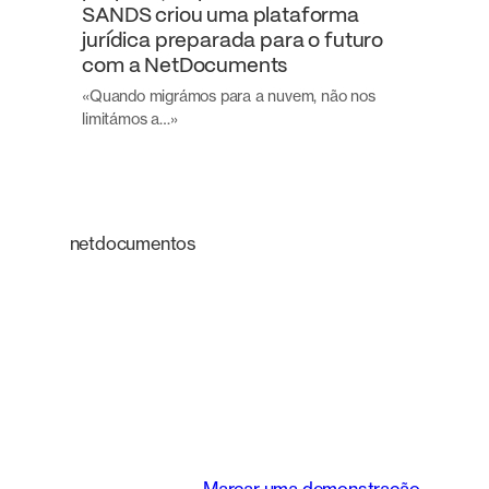
SANDS criou uma plataforma
jurídica preparada para o futuro
com a NetDocuments
«Quando migrámos para a nuvem, não nos
limitámos a…»
netdocumentos
Uma plataforma
inteligente que
transforma a forma
como as equipas
jurídicas trabalham.