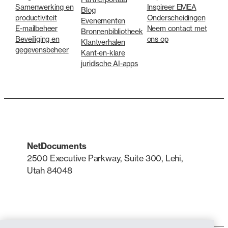
Samenwerking en
Inspireer EMEA
Blog
productiviteit
Onderscheidingen
Evenementen
E-mailbeheer
Neem contact met
Bronnenbibliotheek
Beveiliging en
ons op
Klantverhalen
gegevensbeheer
Kant-en-klare
juridische AI-apps
NetDocuments
2500 Executive Parkway, Suite 300, Lehi,
Utah 84048
LinkedIn
X