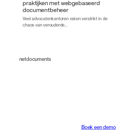
praktijken met webgebaseerd
documentbeheer
Veel advocatenkantoren raken verstrikt in de
chaos van verouderde…
netdocuments
Een intelligent
platform dat de
manier waarop
juridische teams
werken transformeert.
Boek een demo