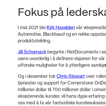
Fokus på ledersk
I mai 2021 ble
Kirk Haselden
vår visepreside
Automotive, Blackbaud og en rekke oppstart
produktutvikling.
Jill Schornack
begynte i NetDocuments i sept
være uvurderlig i å definere visjonen for vå
utforske muligheter for å ytterligere samkjør
Og i desember tok
Chris Stewart
over rolle
tjenester og support for Cornerstone OnDem
millioner dollar til 700 millioner dollar i o
eksisterende kunder, vil hans dype erfaring
oss med å ta vår fantastiske kundesuksess t