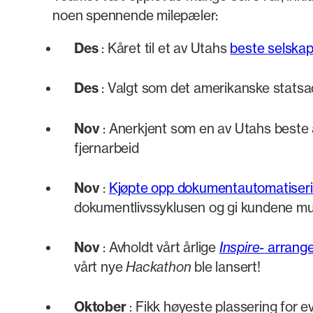
noen spennende milepæler:
Des
: Kåret til et av Utahs
beste selskap
Des
: Valgt som det amerikanske stat
Nov
: Anerkjent som en av Utahs beste 
fjernarbeid
Nov
:
Kjøpte opp dokumentautomatiseri
dokumentlivssyklusen og gi kundene mul
Nov
: Avholdt vårt årlige
Inspire-
arrang
vårt nye
Hackathon
ble lansert!
Oktober
: Fikk høyeste plassering for e