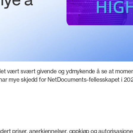
mye å
r det vært svært givende og ydmykende å se at momen
har mye skjedd for NetDocuments-fellesskapet i 2021. I 
ert priser, anerkjennelser, oppkjøp og autorisasjoner.