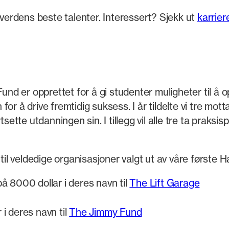
 verdens beste talenter. Interessert? Sjekk ut
karrie
d er opprettet for å gi studenter muligheter til å
or å drive fremtidig suksess. I år tildelte vi tre mo
rtsette utdanningen sin. I tillegg vil alle tre ta pr
l veldedige organisasjoner valgt ut av våre første 
på 8000 dollar i deres navn til
The Lift Garage
 i deres navn til
The Jimmy Fund