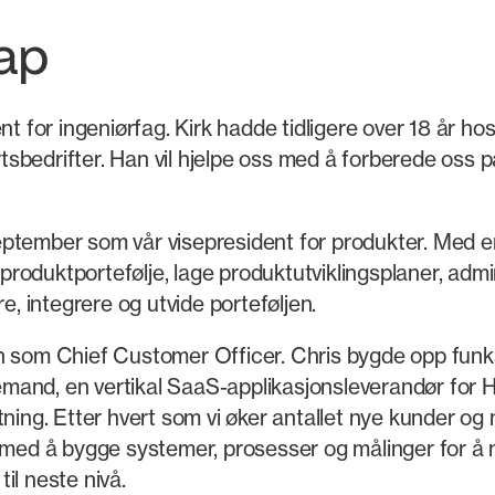
ap
nt for ingeniørfag. Kirk hadde tidligere over 18 år ho
sbedrifter. Han vil hjelpe oss med å forberede oss 
ember som vår visepresident for produkter. Med en l
r produktportefølje, lage produktutviklingsplaner, adm
e, integrere og utvide porteføljen.
n som Chief Customer Officer. Chris bygde opp funk
and, en vertikal SaaS-applikasjonsleverandør for HR
msetning. Etter hvert som vi øker antallet nye kunder o
 med å bygge systemer, prosesser og målinger for å m
il neste nivå.