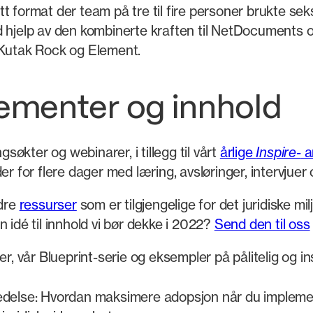
tt format der team på tre til fire personer brukte sek
d hjelp av den kombinerte kraften til NetDocuments 
a, Kutak Rock og Element.
ementer og innhold
økter og webinarer, i tillegg til vårt
årlige
Inspire-
a
r for flere dager med læring, avsløringer, intervjuer o
dre
ressurser
som er tilgjengelige for det juridiske mil
 idé til innhold vi bør dekke i 2022?
Send den til oss
er, vår Blueprint-serie og eksempler på pålitelig og i
delse: Hvordan maksimere adopsjon når du impleme