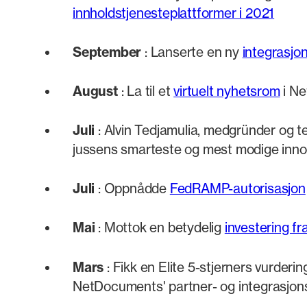
innholdstjenesteplattformer i 2021
September
: Lanserte en ny
integrasjo
August
: La til et
virtuelt nyhetsrom
i Ne
Juli
: Alvin Tedjamulia, medgründer og te
jussens smarteste og mest modige innova
Juli
: Oppnådde
FedRAMP-autorisasjon
Mai
: Mottok en betydelig
investering f
Mars
: Fikk en Elite 5-stjerners vurder
NetDocuments' partner- og integrasjon