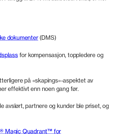
iske dokumenter
(DMS)
dsplass
for kompensasjon, toppledere og
tterligere på «skapings»-aspektet av
mer effektivt enn noen gang før.
le avslørt, partnere og kunder ble priset, og
® Magic Quadrant™ for