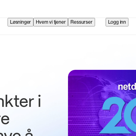
Løsninger
Hvem vi tjener
Ressurser
Logg inn
kter i
re