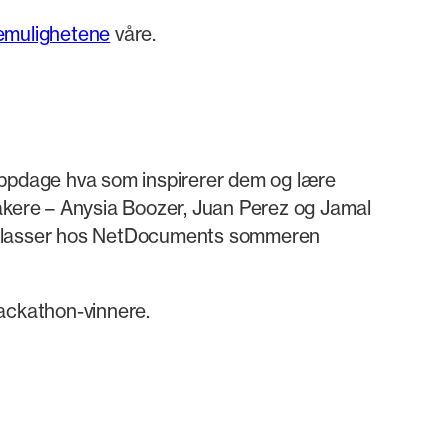
remulighetene
våre.
 oppdage hva som inspirerer dem og lære
ttakere – Anysia Boozer, Juan Perez og Jamal
aksisplasser hos NetDocuments sommeren
Hackathon-vinnere.