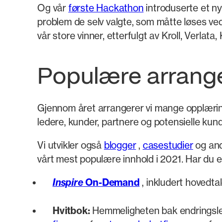
Og vår
første Hackathon
introduserte et ny
problem de selv valgte, som måtte løses ve
vår store vinner, etterfulgt av Kroll, Verlat
Populære arrang
Gjennom året arrangerer vi mange opplærings
ledere, kunder, partnere og potensielle kunde
Vi utvikler også
blogger
,
casestudier
og an
vårt mest populære innhold i 2021. Har du en
Inspire
On-Demand
, inkludert hovedtal
Hvitbok:
Hemmeligheten bak endringsle