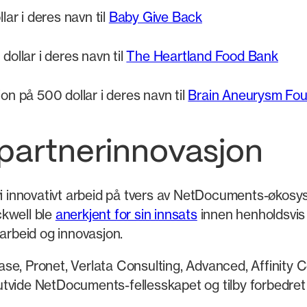
lar i deres navn til
Baby Give Back
ollar i deres navn til
The Heartland Food Bank
on på 500 dollar i deres navn til
Brain Aneurysm Fou
 partnerinnovasjon
 innovativt arbeid på tvers av NetDocuments-økosy
ckwell ble
anerkjent for sin innsats
innen henholdsvis 
sarbeid og innovasjon.
se, Pronet, Verlata Consulting, Advanced, Affinity
utvide NetDocuments-fellesskapet og tilby forbedret 