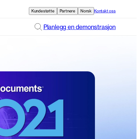
Kundestøtte
Partnere
Norsk
Kontakt oss
Planlegg en demonstrasjon