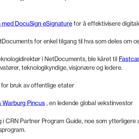
n med DocuSign eSignature
for å effektivisere digita
tDocuments for enkel tilgang til hva som deles om oss
knologidirektør i NetDocuments, ble kåret til
Fastcas
tører, teknologikyndige, visjonære og ledere.
for bruk av offentlige etater
ra Warburg Pincus
, en ledende global vekstinvestor
ing i CRN Partner Program Guide, noe som ytterligere
sprogram.