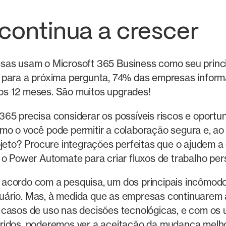
continua a crescer
as usam o Microsoft 365 Business como seu principa
o para a próxima pergunta, 74% das empresas info
imos 12 meses. São muitos upgrades!
65 precisa considerar os possíveis riscos e oportun
omo o você pode permitir a colaboração segura e, 
ojeto? Procure integrações perfeitas que o ajudem 
r o Power Automate para criar fluxos de trabalho pe
 De acordo com a pesquisa, um dos principais incômo
uário. Mas, à medida que as empresas continuarem
s casos de uso nas decisões tecnológicas, e com os 
bridos, poderemos ver a aceitação da mudança melh