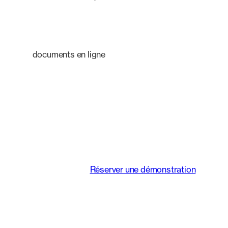
documents en ligne
Une plateforme
intelligente qui
transforme le mode de
travail des équipes
juridiques.
Réserver une démonstration