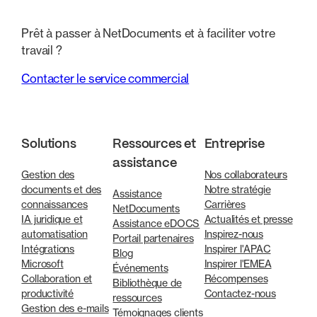
Prêt à passer à NetDocuments et à faciliter votre
travail ?
Contacter le service commercial
Solutions
Ressources et
Entreprise
assistance
Gestion des
Nos collaborateurs
documents et des
Notre stratégie
Assistance
connaissances
Carrières
NetDocuments
IA juridique et
Actualités et presse
Assistance eDOCS
automatisation
Inspirez-nous
Portail partenaires
Intégrations
Inspirer l'APAC
Blog
Microsoft
Inspirer l'EMEA
Événements
Collaboration et
Récompenses
Bibliothèque de
productivité
Contactez-nous
ressources
Gestion des e-mails
Témoignages clients