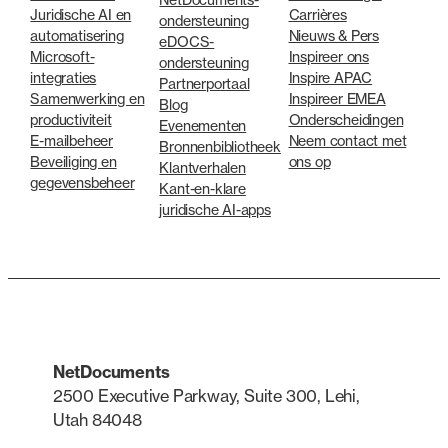
Juridische AI en
Carrières
ondersteuning
automatisering
Nieuws & Pers
eDOCS-
Microsoft-
Inspireer ons
ondersteuning
integraties
Inspire APAC
Partnerportaal
Samenwerking en
Inspireer EMEA
Blog
productiviteit
Onderscheidingen
Evenementen
E-mailbeheer
Neem contact met
Bronnenbibliotheek
Beveiliging en
ons op
Klantverhalen
gegevensbeheer
Kant-en-klare
juridische AI-apps
NetDocuments
2500 Executive Parkway, Suite 300, Lehi,
Utah 84048