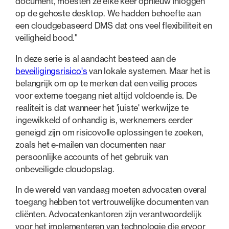
document, moesten ze elke keer opnieuw inloggen
op de gehoste desktop. We hadden behoefte aan
een cloudgebaseerd DMS dat ons veel flexibiliteit en
veiligheid bood."
In deze serie is al aandacht besteed aan de
beveiligingsrisico's
van lokale systemen. Maar het is
belangrijk om op te merken dat een veilig proces
voor externe toegang niet altijd voldoende is. De
realiteit is dat wanneer het 'juiste' werkwijze te
ingewikkeld of onhandig is, werknemers eerder
geneigd zijn om risicovolle oplossingen te zoeken,
zoals het e-mailen van documenten naar
persoonlijke accounts of het gebruik van
onbeveiligde cloudopslag.
In de wereld van vandaag moeten advocaten overal
toegang hebben tot vertrouwelijke documenten van
cliënten. Advocatenkantoren zijn verantwoordelijk
voor het implementeren van technologie die ervoor