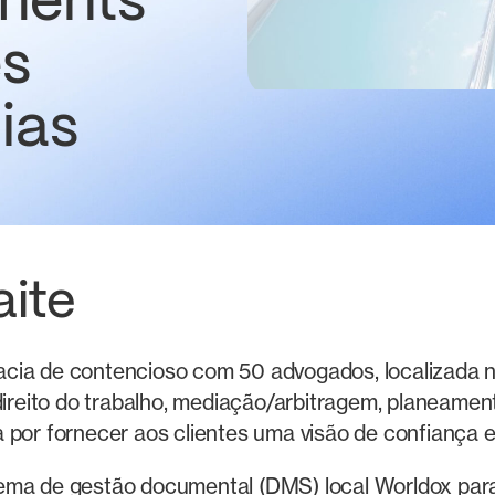
ments
es
ias
ite
cia de contencioso com 50 advogados, localizada no
direito do trabalho, mediação/arbitragem, planeamento
 por fornecer aos clientes uma visão de confiança 
tema de gestão documental (DMS) local Worldox pa