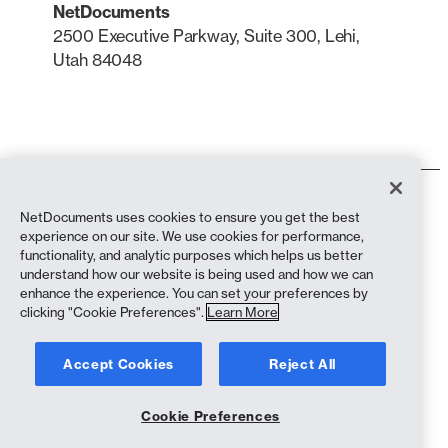
NetDocuments
2500 Executive Parkway, Suite 300, Lehi,
Utah 84048
LinkedIn
X
Condiciones de uso
NetDocuments uses cookies to ensure you get the best
Política de privacidad
experience on our site. We use cookies for performance,
Política de privacidad (residentes en California)
functionality, and analytic purposes which helps us better
Declaración contra la esclavitud
understand how our website is being used and how we can
Política de cookies
enhance the experience. You can set your preferences by
Cumplimiento
clicking "Cookie Preferences".
Learn More
Copyright © 2026 NetDocuments Software, Inc. Todos los derechos
Accept Cookies
Reject All
reservados.
Cookie Preferences