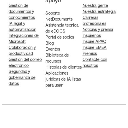
apoyo
Gestión de
Nuestra gente
documentos y
Nuestra estrategia
Soporte
conocimientos
Carreras
NetDocuments
IA legal y
profesionales
Asistencia técnica
automatización
Noticias y prensa
de eDOCS
Integraciones de
Inspírenos
Portal de socios
Microsoft
Inspire APAC
Blog
Colaboración y
Inspire EMEA
Eventos
productividad
Premios
Biblioteca de
Gestión del correo
Contacte con
recursos
electrónico
nosotros
Historias de clientes
Seguridad y
Aplicaciones
gobernanza de
jurídicas de IA listas
datos
para usar