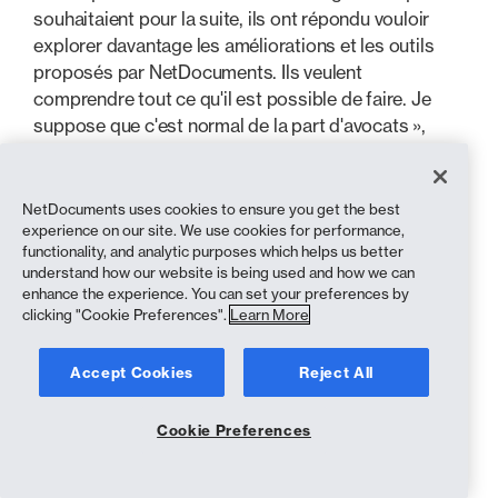
souhaitaient pour la suite, ils ont répondu vouloir
explorer davantage les améliorations et les outils
proposés par NetDocuments. Ils veulent
comprendre tout ce qu'il est possible de faire. Je
suppose que c'est normal de la part d'avocats »,
explique John.
Pour une entreprise aussi axée sur les relations avec
NetDocuments uses cookies to ensure you get the best
ses clients qu'Ellisons, tous les avantages de
experience on our site. We use cookies for performance,
NetDocuments l'aident à tenir ses promesses et à
functionality, and analytic purposes which helps us better
understand how our website is being used and how we can
perpétuer sa tradition de service.
enhance the experience. You can set your preferences by
clicking "Cookie Preferences".
Learn More
« Je pense que cela ressemble un peu à un iceberg »,
explique John. « Nos clients ne voient que la partie
Accept Cookies
Reject All
émergée de l'iceberg. Ils ne voient pas ce que nous
avons fait en coulisses, mais ils en tirent les
avantages. Ils bénéficient d'un service
Cookie Preferences
potentiellement plus rapide, plus fluide et plus
efficace. Je peux partager un espace de