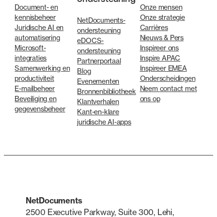
Document- en
Onze mensen
kennisbeheer
Onze strategie
NetDocuments-
Juridische AI en
Carrières
ondersteuning
automatisering
Nieuws & Pers
eDOCS-
Microsoft-
Inspireer ons
ondersteuning
integraties
Inspire APAC
Partnerportaal
Samenwerking en
Inspireer EMEA
Blog
productiviteit
Onderscheidingen
Evenementen
E-mailbeheer
Neem contact met
Bronnenbibliotheek
Beveiliging en
ons op
Klantverhalen
gegevensbeheer
Kant-en-klare
juridische AI-apps
NetDocuments
2500 Executive Parkway, Suite 300, Lehi,