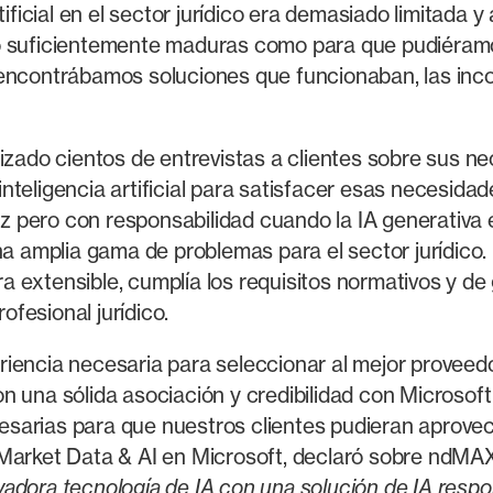
rtificial en el sector jurídico era demasiado limitad
lo suficientemente maduras como para que pudiéram
 encontrábamos soluciones que funcionaban, las in
lizado cientos de entrevistas a clientes sobre sus 
inteligencia artificial para satisfacer esas necesi
 pero con responsabilidad cuando la IA generativa 
na amplia gama de problemas para el sector jurídico
a extensible, cumplía los requisitos normativos y d
rofesional jurídico.
iencia necesaria para seleccionar al mejor proveedo
n una sólida asociación y credibilidad con Microsof
sarias para que nuestros clientes pudieran aprove
-Market Data & AI en Microsoft, declaró sobre ndMA
adora tecnología de IA con una solución de IA respo