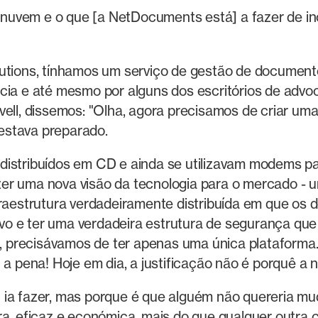
nuvem e o que [a NetDocuments está] a fazer de ino
lutions, tínhamos um serviço de gestão de documen
acia e até mesmo por alguns dos escritórios de advo
ell, dissemos: "Olha, agora precisamos de criar uma 
estava preparado.
istribuídos em CD e ainda se utilizavam modems par
er uma nova visão da tecnologia para o mercado -
nfraestrutura verdadeiramente distribuída em que 
itivo e ter uma verdadeira estrutura de segurança qu
 precisávamos de ter apenas uma única plataforma.
u a pena! Hoje em dia, a justificação não é porquê a
u ia fazer, mas porque é que alguém não quereria 
ra, eficaz e económica, mais do que qualquer outra 