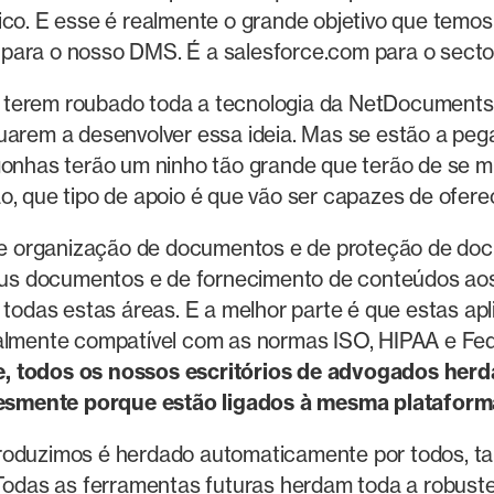
dico. E esse é realmente o grande objetivo que temo
para o nosso DMS. É a salesforce.com para o sector 
 terem roubado toda a tecnologia da NetDocuments
arem a desenvolver essa ideia. Mas se estão a pegar 
gonhas terão um ninho tão grande que terão de se m
o, que tipo de apoio é que vão ser capazes de ofere
 organização de documentos e de proteção de docu
us documentos e de fornecimento de conteúdos aos
odas estas áreas. E a melhor parte é que estas apl
otalmente compatível com as normas ISO, HIPAA e F
de, todos os nossos escritórios de advogados he
esmente porque estão ligados à mesma plataform
roduzimos é herdado automaticamente por todos, tal 
das as ferramentas futuras herdam toda a robustez