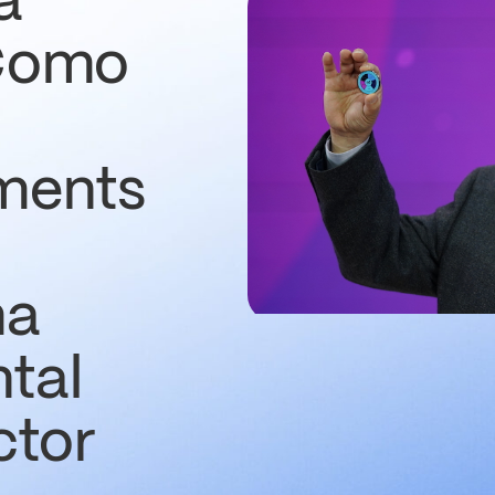
a
 Como
ments
ma
tal
ctor