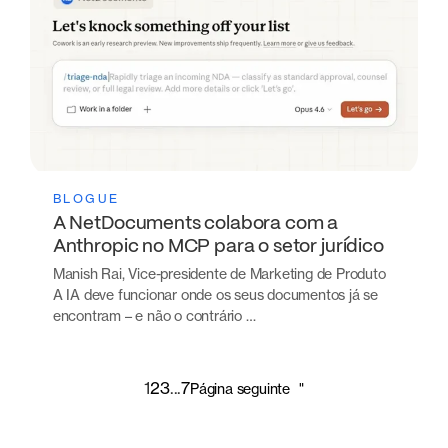
BLOGUE
A NetDocuments colabora com a
Anthropic no MCP para o setor jurídico
Manish Rai, Vice-presidente de Marketing de Produto
A IA deve funcionar onde os seus documentos já se
encontram – e não o contrário …
1
2
3
...
7
Página seguinte
"