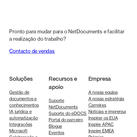
Pronto para mudar para o NetDocuments e facilitar
a realização do trabalho?
Contacto de vendas
Soluções
Recursos e
Empresa
apoio
Gestão de
A nossa equipa
documentos e
A nossa estratégia
Suporte
conhecimentos
Carreiras
NetDocuments
IA jurídica e
Notícias e imprensa
Suporte do eDOCS
automatização
Inspirar os EUA
Portal do parceiro
Integrações
Inspire APAC
Blogue
Microsoft
Inspire EMEA
Eventos