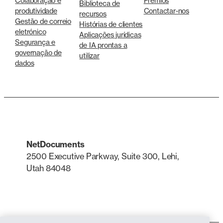
Colaboração e
Prémios
Biblioteca de
produtividade
Contactar-nos
recursos
Gestão de correio
Histórias de clientes
eletrónico
Aplicações jurídicas
Segurança e
de IA prontas a
governação de
utilizar
dados
NetDocuments
2500 Executive Parkway, Suite 300, Lehi,
Utah 84048
LinkedIn
X