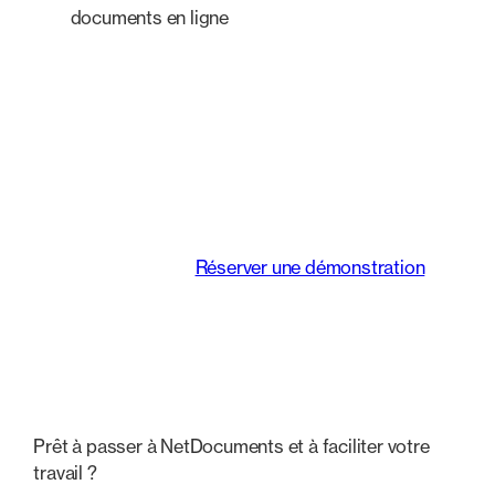
documents en ligne
Une plateforme
intelligente qui
transforme le mode de
travail des équipes
juridiques.
Réserver une démonstration
Prêt à passer à NetDocuments et à faciliter votre
travail ?