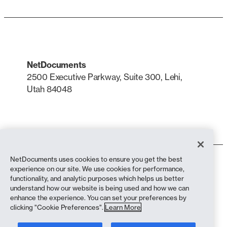
NetDocuments
2500 Executive Parkway, Suite 300, Lehi,
Utah 84048
LinkedIn
X
NetDocuments uses cookies to ensure you get the best
Conditions d'utilisation
experience on our site. We use cookies for performance,
Politique de confidentialité
functionality, and analytic purposes which helps us better
Politique de confidentialité (résidents de Californie)
understand how our website is being used and how we can
Déclaration contre l'esclavage
enhance the experience. You can set your preferences by
Politique en matière de cookies
clicking "Cookie Preferences".
Learn More
Conformité