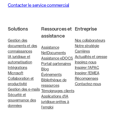
Contacter le service commercial
Solutions
Ressources et
Entreprise
assistance
Gestion des
Nos collaborateurs
documents et des
Notre stratégie
Assistance
connaissances
Carrières
NetDocuments
IA juridique et
Actualités et presse
Assistance eDOCS
automatisation
Inspirez-nous
Portail partenaires
Intégrations
Inspirer l'APAC
Blog
Microsoft
Inspirer l'EMEA
Événements
Collaboration et
Récompenses
Bibliothèque de
productivité
Contactez-nous
ressources
Gestion des e-mails
Témoignages clients
Sécurité et
Applications d'IA
gouvernance des
juridique prêtes à
données
l'emploi